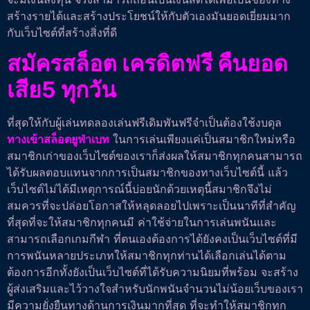
สร้างรายได้และสร้างประโยชน์ให้กับตัวเองมันยอดเยี่ยมมาก
กับเว็บไซต์ที่สร้างสิ่งที่ดี
สมัครสล็อต เครดิตฟรี คืนยอด
เสีย5 ทุกวัน
ที่สุดให้กับผู้เล่นทดลองเล่นฟรีเดิมพันฟรีจำเป็นต้องใช้งบดุล
ทางเข้าสล็อตยูฟ่าเบท
ในการเล่นเพียงแค่เป็นสมาชิกใหม่หรือ
สมาชิกเก่าของเว็บไซต์ของเราก็ส่งผลให้สมาชิกทุกคนสามารถ
ได้รับผลตอบแทนจากการเป็นสมาชิกของทางเว็บไซต์นี้ แล้ว
เว็บไซต์ไม่ได้มีเหตุการณ์นี้บ่อยนักด้วยเหตุนี้สมาชิกจึงไม่
สมควรที่จะปล่อยโอกาสให้หลุดลอยไปเพราะเป็นนาทีที่สำคัญ
ที่สุดที่จะให้สมาชิกทุกคนมี ค่าใช้จ่ายในการเล่นพนันและ
สามารถเลือกเกมกีฬา ที่ตนเองต้องการได้ยังคงเป็นเว็บไซต์ที่มี
การพนันหลายประเภทให้สมาชิกทุกท่านได้เลือกเล่นได้ตาม
ต้องการอีกทั้งยังเป็นเว็บไซต์ที่ได้รับความนิยมที่พร้อม จะสร้าง
ผู้ส่งเสริมและไว้วางใจสำหรับนักพนันจำนวนไม่น้อยเว็บของเรา
มีความยั่งยืนทางด้านการเงินมากที่สุด ที่จะทำให้สมาชิกทุก