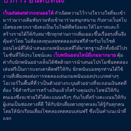
เว็บufabetฝากถอนออโต้
กำเนิดความไว้วางใจวางใจที่จะเข้า
มาร่วมวางเดิมพันรวมทังเข้ามาร่วมสนุกสนาน กับทางเว็บสโบ
เบ็ตของพวกเรายังคงเป็นเว็บไซต์ที่พร้อมจะให้โอกาสและก็
สร้างรายได้ให้กับสมาชิกทุกท่านการเพิ่มเยอะขึ้นเรื่อยๆงสิ้นจึง
คุ้มค่าโดย ไม่ต้องลงทุนเลยทดลองเล่นฟรีสำหรับเว็บไซต์
ออนไลน์ที่ได้นำเสนอเกมพนันบอลที่ได้มาตรฐานอีกทั้งยังมีโปร
โมชั่นที่ให้ประโยชน์และ
เว็บพนันออนไลน์มีเกมมากมาย
คุ้ม
ค่ากับนักพนันอย่างเห็นได้ชัดด้วยการนำเสนอโปรโมชั่นทดลอง
เล่นฟรีเป็นการแจกเครดิตฟรีให้กับ นักพนันบอลทุกท่านได้ใช้
งานที่เพียงพอต่อการทดลองเล่นเกมพนันบอลประเภทต่างๆ
โอเวอร์ในพื้นที่ที่ว่าเป็นตัวอย่างระบุนตัวอย่างที่จะถอนเงินสดที่
ต้อง ใช้สำหรับการสร้างเงินแล้วก็สร้างคุณประโยชน์ให้กับ
ตนเองซึ่งจะช่วยให้ได้คะแนนจริงๆ กับเว็บที่สร้างคะแนนให้กับ
ผู้เล่นเป็นช่องทางที่ดี ให้กับนักเสี่ยงดวงทุกคนจะได้รู้กันทุกคน
โดยให้นักเรียนเสี่ยงโชคลองทดสอบเล่นฟรี ซึ่งเป็นคำแนะนำที่
แจก