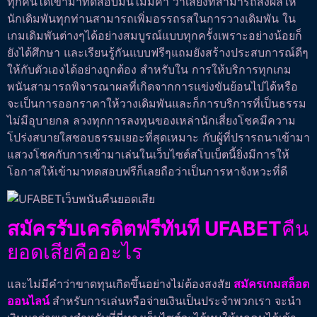
ทุกคนได้เข้ามาทดสอบมันไม่มีคำ ว่าเสี่ยงที่สามารถส่งผลให้
นักเดิมพันทุกท่านสามารถเพิ่มอรรถรสในการวางเดิมพัน ใน
เกมเดิมพันต่างๆได้อย่างสมบูรณ์แบบทุกครั้งเพราะอย่างน้อยก็
ยังได้ศึกษา และเรียนรู้กันแบบฟรีๆแถมยังสร้างประสบการณ์ดีๆ
ให้กับตัวเองได้อย่างถูกต้อง สำหรับใน การให้บริการทุกเกม
พนันสามารถพิจารณาผลที่เกิดจากการแข่งขันย้อนไปได้หรือ
จะเป็นการออกราคาให้วางเดิมพันและก็การบริการที่เป็นธรรม
ไม่มีอุบายกล ลวงทุกการลงทุนของเหล่านักเสี่ยงโชคมีความ
โปร่งสบายใสชอบธรรมเยอะที่สุดเหมาะ กับผู้ที่ปรารถนาเข้ามา
แสวงโชคกับการเข้ามาเล่นในเว็บไซต์สโบเบ็ตนี้ยิ่งมีการให้
โอกาสให้เข้ามาทดสอบฟรีก็เลยถือว่าเป็นการหาจังหวะที่ดี
สมัครรับเครดิตฟรีทันที UFABET
คืน
ยอดเสียคืออะไร
และไม่มีคำว่าขาดทุนเกิดขึ้นอย่างไม่ต้องสงสัย
สมัครเกมสล็อต
ออนไลน์
สำหรับการเล่นหรือจ่ายเงินเป็นประจำพวกเรา จะนำ