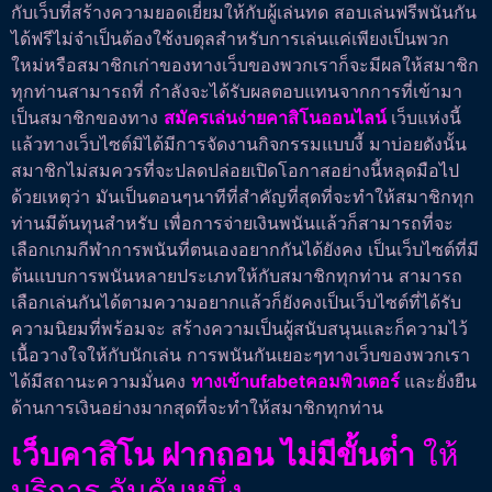
กับเว็บที่สร้างความยอดเยี่ยมให้กับผู้เล่นทด สอบเล่นฟรีพนันกัน
ได้ฟรีไม่จำเป็นต้องใช้งบดุลสำหรับการเล่นแค่เพียงเป็นพวก
ใหม่หรือสมาชิกเก่าของทางเว็บของพวกเราก็จะมีผลให้สมาชิก
ทุกท่านสามารถที่ กำลังจะได้รับผลตอบแทนจากการที่เข้ามา
เป็นสมาชิกของทาง
สมัครเล่นง่ายคาสิโนออนไลน์
เว็บแห่งนี้
แล้วทางเว็บไซต์มิได้มีการจัดงานกิจกรรมแบบงี้ มาบ่อยดังนั้น
สมาชิกไม่สมควรที่จะปลดปล่อยเปิดโอกาสอย่างนี้หลุดมือไป
ด้วยเหตุว่า มันเป็นตอนๆนาทีที่สำคัญที่สุดที่จะทำให้สมาชิกทุก
ท่านมีต้นทุนสำหรับ เพื่อการจ่ายเงินพนันแล้วก็สามารถที่จะ
เลือกเกมกีฬาการพนันที่ตนเองอยากกันได้ยังคง เป็นเว็บไซต์ที่มี
ต้นแบบการพนันหลายประเภทให้กับสมาชิกทุกท่าน สามารถ
เลือกเล่นกันได้ตามความอยากแล้วก็ยังคงเป็นเว็บไซต์ที่ได้รับ
ความนิยมที่พร้อมจะ สร้างความเป็นผู้สนับสนุนและก็ความไว้
เนื้อวางใจให้กับนักเล่น การพนันกันเยอะๆทางเว็บของพวกเรา
ได้มีสถานะความมั่นคง
ทางเข้าufabetคอมพิวเตอร์
และยั่งยืน
ด้านการเงินอย่างมากสุดที่จะทำให้สมาชิกทุกท่าน
เว็บคาสิโน ฝากถอน ไม่มีขั้นต่ํา
ให้
บริการ อันดับหนึ่ง