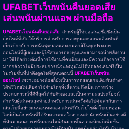
UFABETเว็บพนันคืนยอดเสีย
เล่นพนันผ่านแอพ ผ่านมือถือ
UFABETเว็บพนันคืนยอดเสีย
สำหรับผู้ใช้ขอเสนอชื่อซึ่งเป็น
เว็บไซต์ที่เปิดให้บริการสำหรับการลงทุนและแอพพลิเคชั่นที่
เกี่ยวข้องกับการพนันฟุตบอลและเกมคาสิโนทุกประเภท
ออนไลน์ที่ผู้เล่นและผู้ใช้สามารถลงทุนและสามารถนำพลังงาน
มาใช้ได้อย่างเต็มที่การใช้งานที่คนนิยมและมีความต้องการใช้
มากกลัวว่าไม่มีประสบการณ์จะลงทุนไม่ได้ทดลองเล่นฟรีเป็น
โปรโมชั่นที่น่าดึงดูดใจที่สุดณตอนนี้
UFABE
T
เว็บพนัน
ออนไลน์
เพราะอย่างน้อยก็ยังเป็นการทดสอบเกมเดิมพันต่างๆ
ได้ฟรีโดยไม่เสียค่าใช้จ่ายใดๆทั้งสิ้นรวมถึงเป็น การสร้าง
ประสบการณ์ที่ดีที่สุดให้กับตัวเองและเป็นความผลประโยชน์
สำหรับผู้เล่นคนสุดท้ายสำหรับการเล่นครั้งต่อไปคุ้มค่ากับการ
เล่นเว็บนี้อย่างแน่นอนทดลอง เล่นฟรีกับเว็บไซต์สโบเบทออน
ไลน์เป็นเว็บพนันที่ได้รับความพอใจจากเหล่านักพนันเป็นอย่างดี
ที่หันมาเล่นการพนันออนไลน์กันมากขึ้นความนิยมก็เพิ่มขึ้น
ตามไปด้วยแต่บางคนอาจไม่รู้จักสโบเบทเป็นอย่างไรกันบ้างคะ