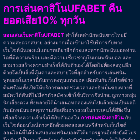
การเล่นคาสิโนUFABET คืน
ยอดเสีย10% ทุกวัน
สอนเล่นเว็บคาสิโนUFABET
ทำให้เหล่านักพนันชาวไทยมี
ความสะดวกสบาย อย่างมากเมื่อเข้ามาใช้บริการกับทาง
เว็บไซต์นั่นเองแม้แต่บาทเดียวอีกด้วยและหากนักพนันบอลท่าน
ใดที่มีความพร้อมและมีความเชี่ยวชาญในเกมพนันบอล และ
สามารถสร้างความสำเร็จให้กับตัวเองได้โดยไม่ต้องลงทุนอีก
ด้วยจึงเป็นสิ่งที่คุ้มค่าและสบายใจที่สุดสำหรับการเล่นพนัน
ฟุตบอลในเวลานี้กับการลงทุนแทงบอล เดิมพันกับเว็บไซต์ข้าง
ต้นพร้อมทั้งเปิดให้บริการตลอดช่วงเวลาและยังเป็นช่องทางที่
สมัครได้ทันทีไม่มีค่าตัวสมัครเข้าใช้บริการจึงน่าจะถูกทางกลุ่ม
นักเสี่ยงดวง ทั้งหลายได้นำเสนอทดลองเล่นไปแล้วย่อมเป็นผลดี
กับนักพนันบอลทุกท่านเพื่อเพิ่มอรรถรสในการเล่นให้ดียิ่งขึ้น
เพื่อสร้างความสำเร็จให้กับตัวเองใน
การเล่นพนัน
คา
สิโน
กับ
เว็บไซต์ออนไลน์ต่างๆอีกด้วยทดลองเล่นฟรีสำหรับเว็บไซต์
ออนไลน์ที่ได้นำเสนอเกมพนันบอลที่ได้มาตรฐานอีกทั้งยังมีโปร